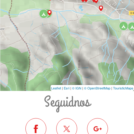
Leaflet
|
Esri
|
© IGN
|
© OpenStreetMap
|
TouristicMaps
Seguidnos