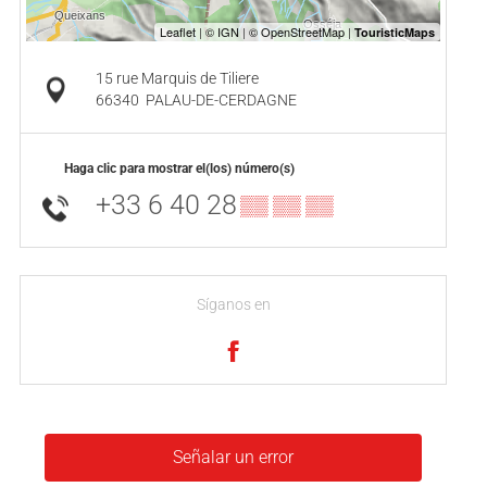
15 rue Marquis de Tiliere
66340
PALAU-DE-CERDAGNE
Haga clic para mostrar el(los) número(s)
+33 6 40 28
▒▒ ▒▒ ▒▒
Síganos en
Señalar un error