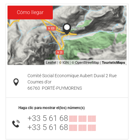
Cómo llegar
Comité Social Economique Aubert Duval 2 Rue
Coumes d'or
66760
PORTÉ-PUYMORENS
Haga clic para mostrar el(los) número(s)
+33 5 61 68
▒▒ ▒▒ ▒▒
+33 5 61 68
▒▒ ▒▒ ▒▒