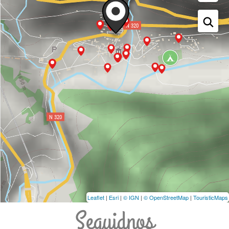
Leaflet
|
Esri
|
© IGN
|
© OpenStreetMap
|
TouristicMaps
Seguidnos