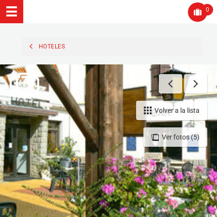
0
HOTELES
Volver a la lista
Ver fotos (5)