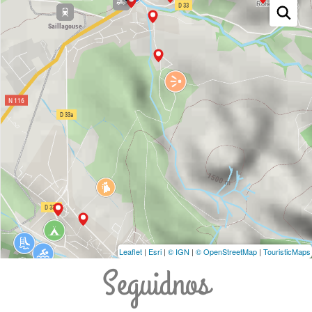
Leaflet
|
Esri
|
© IGN
|
© OpenStreetMap
|
TouristicMaps
Seguidnos