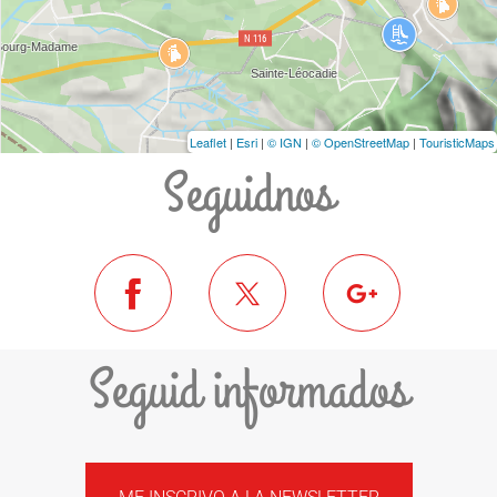
Leaflet
|
Esri
|
© IGN
|
© OpenStreetMap
|
TouristicMaps
Seguidnos
Seguid informados