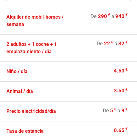
€
€
De
290
a
940
Alquiler de mobil-homes /
semana
€
€
De
22
a
32
2 adultos + 1 coche + 1
emplazamiento / día
€
4.50
Niño / día
€
3.50
Animal / día
€
€
De
5
a
9
Precio electricidad/día
€
0.65
Tasa de estancia