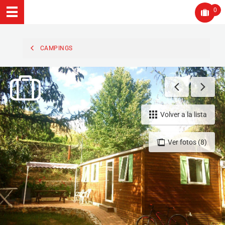
0
CAMPINGS
Volver a la lista
Ver fotos (8)