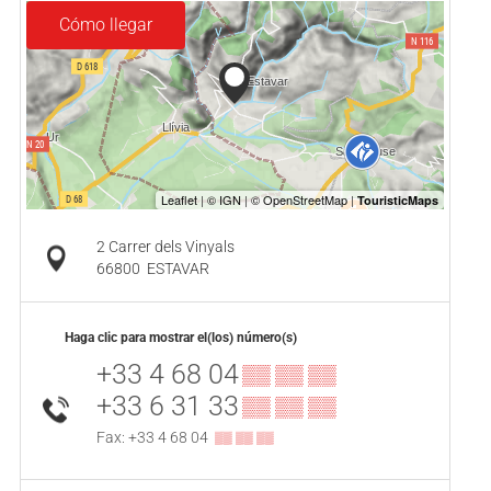
Cómo llegar
2 Carrer dels Vinyals
66800
ESTAVAR
Haga clic para mostrar el(los) número(s)
+33 4 68 04
▒▒ ▒▒ ▒▒
+33 6 31 33
▒▒ ▒▒ ▒▒
Fax: +33 4 68 04
▒▒ ▒▒ ▒▒