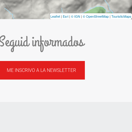
Leaflet
|
Esri
|
© IGN
|
© OpenStreetMap
|
TouristicMaps
Seguid informados
ME INSCRIVO A LA NEWSLETTER