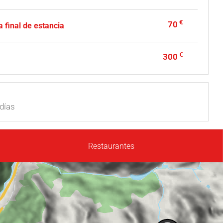
€
70
 final de estancia
€
300
días
Restaurantes