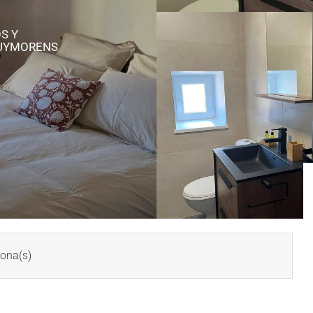
S Y
PUYMORENS
ona(s)