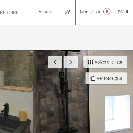
Mon séjour
0
ES
IRE LIBRE
PRÁCTICO
CA
NL
Volver a la lista
Ver fotos (25)
EN
FR