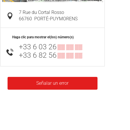
7 Rue du Cortal Rosso
66760
PORTÉ-PUYMORENS
Haga clic para mostrar el(los) número(s)
+33 6 03 26
▒▒ ▒▒ ▒▒
+33 6 82 56
▒▒ ▒▒ ▒▒
Señalar un error