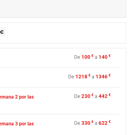
€
€
De
100
a
140
€
€
De
1218
a
1346
€
€
De
230
a
442
semana 2 por las
€
€
De
330
a
622
semana 3 por las