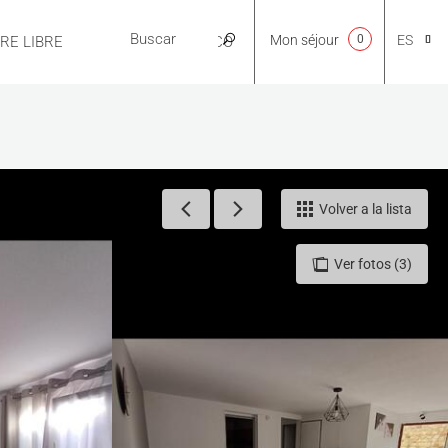
Mon séjour
0
ES
IRE LIBRE
PRÁCTICO
CA
NL
Volver a la lista
Ver fotos (3)
EN
FR