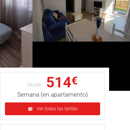
514
€
Desde :
Semana (en apartamento)
Ver todas las tarifas