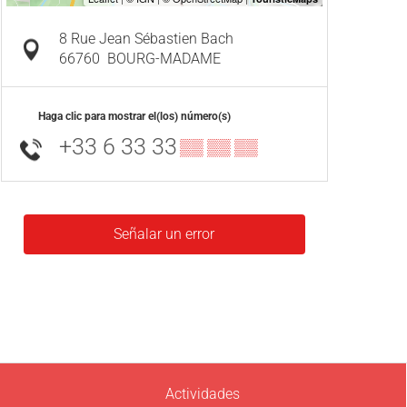
8 Rue Jean Sébastien Bach
66760
BOURG-MADAME
Haga clic para mostrar el(los) número(s)
+33 6 33 33
▒▒ ▒▒ ▒▒
Señalar un error
Actividades