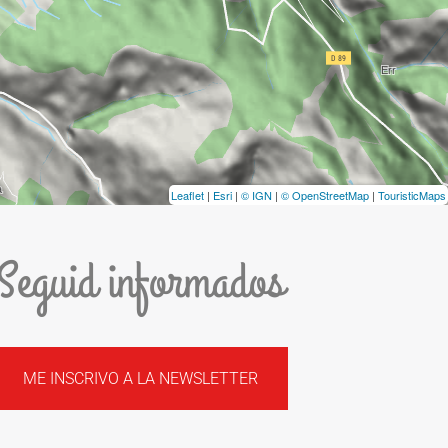
Leaflet
|
Esri
|
© IGN
|
© OpenStreetMap
|
TouristicMaps
Seguid informados
ME INSCRIVO A LA NEWSLETTER