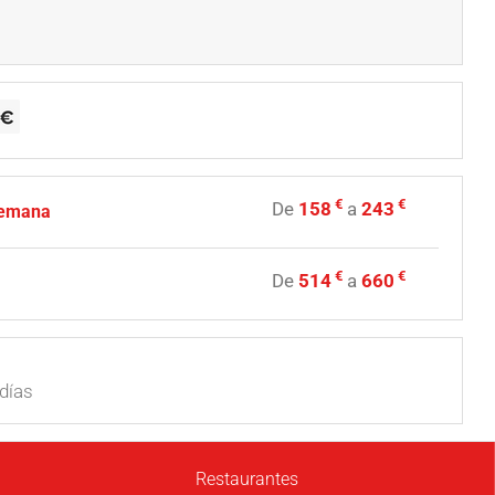
€
€
De
158
a
243
semana
€
€
De
514
a
660
días
Restaurantes