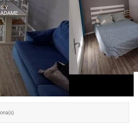
S Y
MADAME
ona(s)