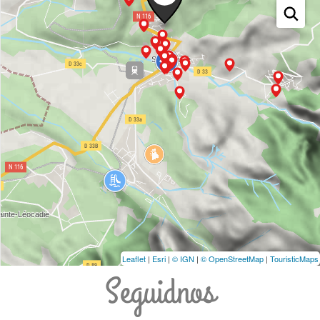
Leaflet
|
Esri
|
© IGN
|
© OpenStreetMap
|
TouristicMaps
Seguidnos