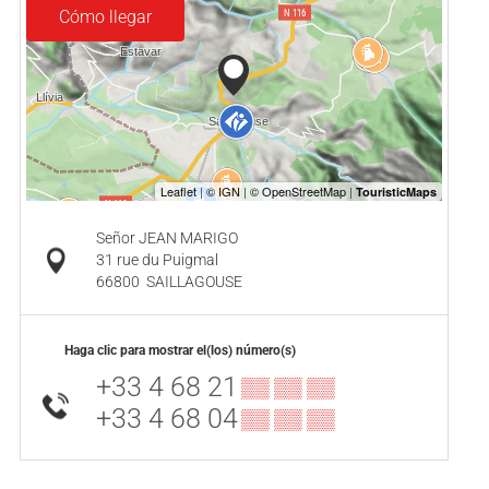
Cómo llegar
Señor JEAN MARIGO
31 rue du Puigmal
66800
SAILLAGOUSE
Haga clic para mostrar el(los) número(s)
+33 4 68 21
▒▒ ▒▒ ▒▒
+33 4 68 04
▒▒ ▒▒ ▒▒