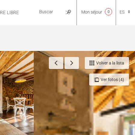
Mon séjour
0
ES
IRE LIBRE
PRÁCTICO
CA
NL
Volver a la lista
Ver fotos (4)
EN
FR