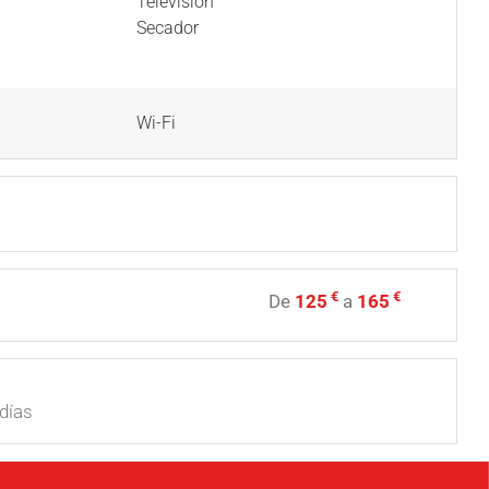
Televisión
Secador
Wi-Fi
€
€
De
125
a
165
días