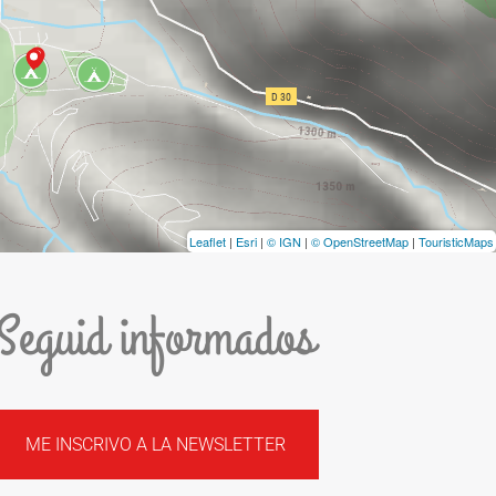
Leaflet
|
Esri
|
© IGN
|
© OpenStreetMap
|
TouristicMaps
Seguid informados
ME INSCRIVO A LA NEWSLETTER