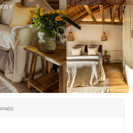
DOS Y
ona(s)