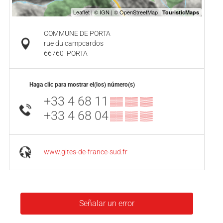
COMMUNE DE PORTA
rue du campcardos
66760
PORTA
Haga clic para mostrar el(los) número(s)
+33 4 68 11
▒▒ ▒▒ ▒▒
+33 4 68 04
▒▒ ▒▒ ▒▒
www.gites-de-france-sud.fr
Señalar un error