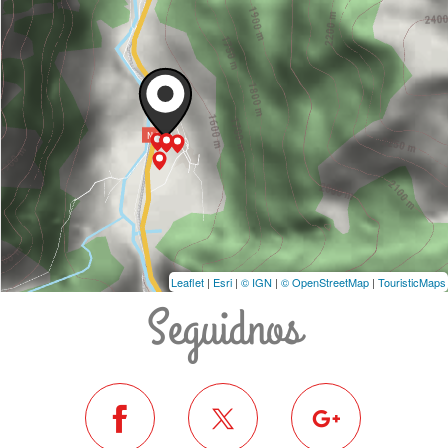
Leaflet
|
Esri
|
© IGN
|
© OpenStreetMap
|
TouristicMaps
Seguidnos