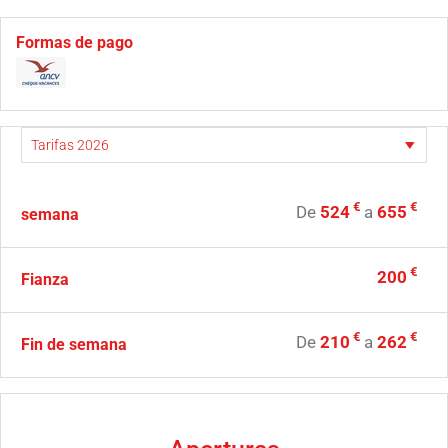
Formas de pago
€
€
De
524
a
655
semana
€
200
Fianza
€
€
De
210
a
262
Fin de semana