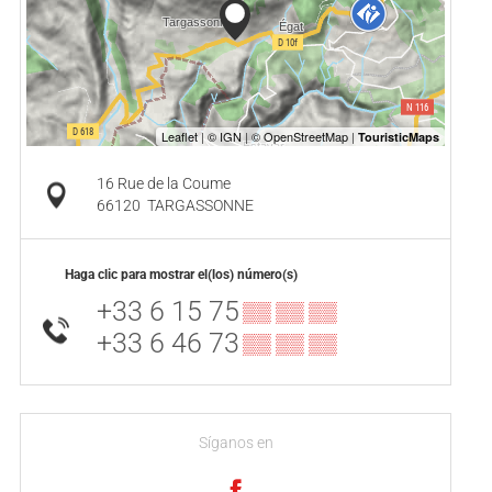
16 Rue de la Coume
66120
TARGASSONNE
Haga clic para mostrar el(los) número(s)
+33 6 15 75
▒▒ ▒▒ ▒▒
+33 6 46 73
▒▒ ▒▒ ▒▒
Síganos en