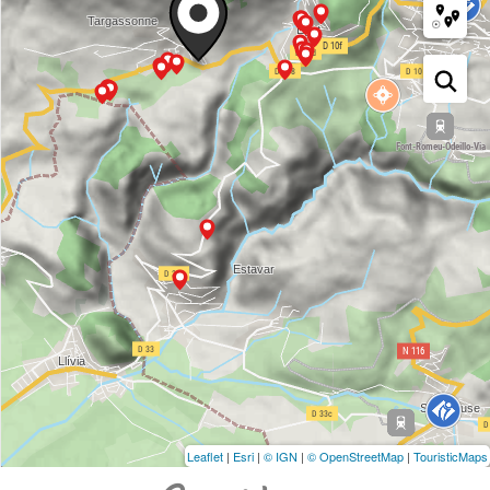
Leaflet
|
Esri
|
© IGN
|
© OpenStreetMap
|
TouristicMaps