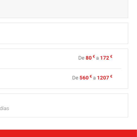
€
€
De
80
a
172
€
€
De
560
a
1207
días