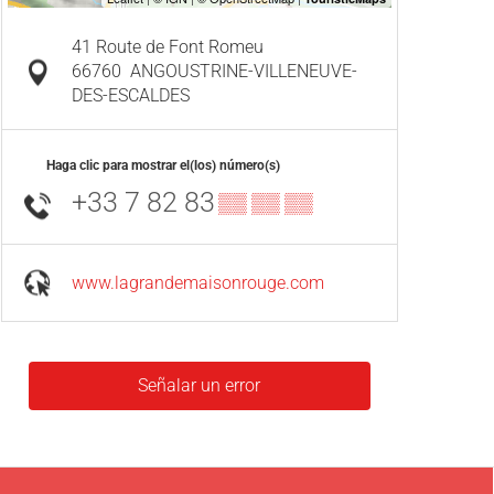
41 Route de Font Romeu
66760
ANGOUSTRINE-VILLENEUVE-
DES-ESCALDES
Haga clic para mostrar el(los) número(s)
+33 7 82 83
▒▒ ▒▒ ▒▒
www.lagrandemaisonrouge.com
Señalar un error