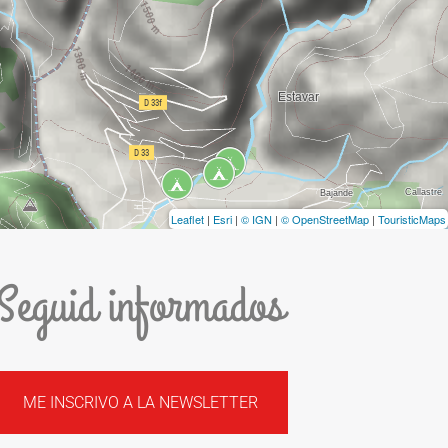
Leaflet
|
Esri
|
© IGN
|
© OpenStreetMap
|
TouristicMaps
Seguid informados
ME INSCRIVO A LA NEWSLETTER