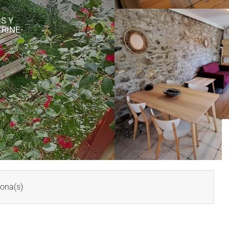
S Y
RINE-
ona(s)