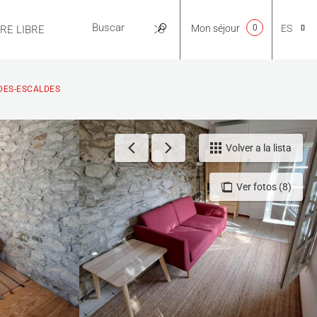
Mon séjour
0
ES
IRE LIBRE
PRÁCTICO
CA
DES-ESCALDES
NL
Volver a la lista
Ver fotos (8)
EN
FR