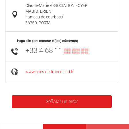
Claude-Marie ASSOCIATION FOYER
MAGISTERIEN
hameau de courbassil
66760
PORTA
Haga clic para mostrar el(los) número(s)
+33 4 68 11
▒▒ ▒▒ ▒▒
www.gites-de-france-sud.fr
Señalar un error