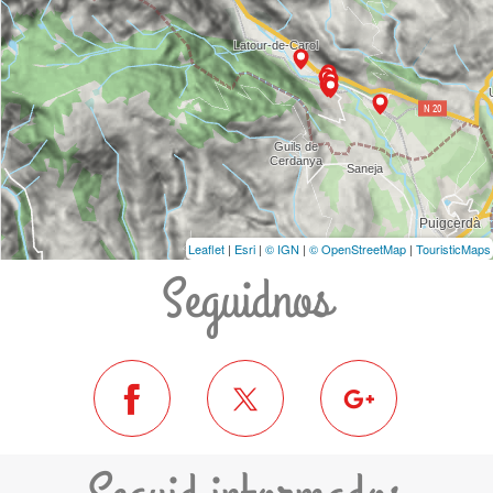
Leaflet
|
Esri
|
© IGN
|
© OpenStreetMap
|
TouristicMaps
Seguidnos