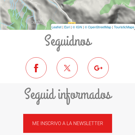
Leaflet
|
Esri
|
© IGN
|
© OpenStreetMap
|
TouristicMaps
Seguidnos
Seguid informados
ME INSCRIVO A LA NEWSLETTER