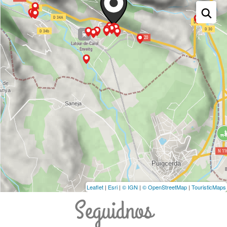
Leaflet
|
Esri
|
© IGN
|
© OpenStreetMap
|
TouristicMaps
Seguidnos