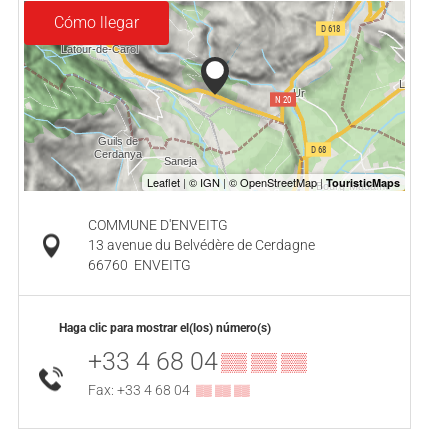
Cómo llegar
COMMUNE D'ENVEITG
13 avenue du Belvédère de Cerdagne
66760
ENVEITG
Haga clic para mostrar el(los) número(s)
+33 4 68 04
▒▒ ▒▒ ▒▒
Fax: +33 4 68 04
▒▒ ▒▒ ▒▒