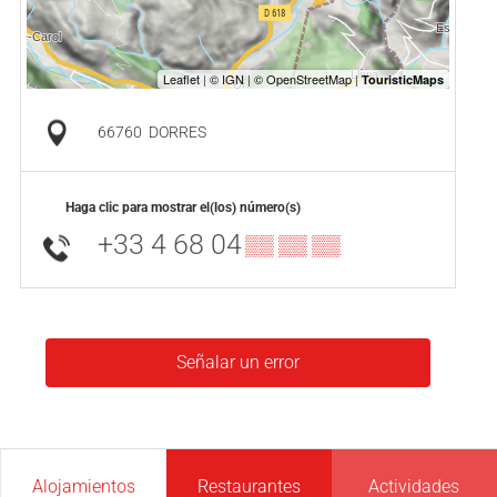
66760
DORRES
Haga clic para mostrar el(los) número(s)
+33 4 68 04
▒▒ ▒▒ ▒▒
Señalar un error
Alojamientos
Restaurantes
Actividades