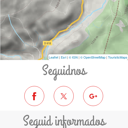
Leaflet
|
Esri
|
© IGN
|
© OpenStreetMap
|
TouristicMaps
Seguidnos
Seguid informados