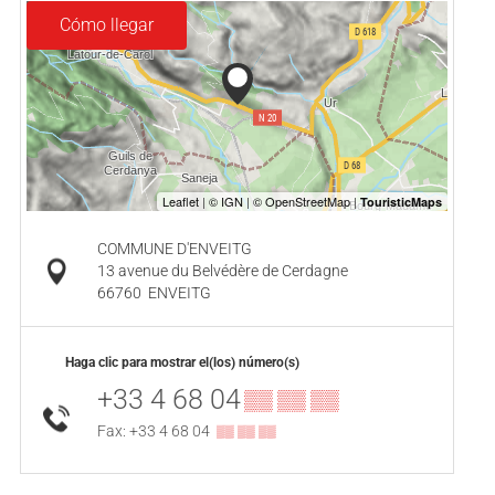
Cómo llegar
COMMUNE D'ENVEITG
13 avenue du Belvédère de Cerdagne
66760
ENVEITG
Haga clic para mostrar el(los) número(s)
+33 4 68 04
▒▒ ▒▒ ▒▒
Fax: +33 4 68 04
▒▒ ▒▒ ▒▒