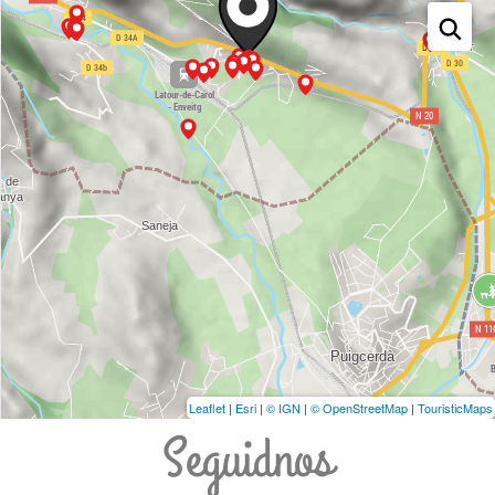
Leaflet
|
Esri
|
© IGN
|
© OpenStreetMap
|
TouristicMaps
Seguidnos