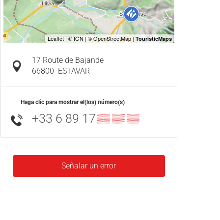
17 Route de Bajande
66800
ESTAVAR
Haga clic para mostrar el(los) número(s)
+33 6 89 17
▒▒ ▒▒ ▒▒
Señalar un error