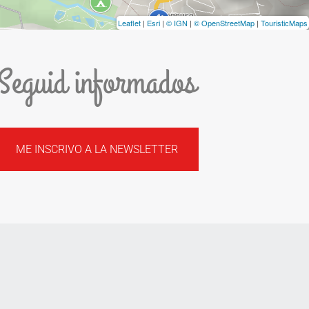
Leaflet
|
Esri
|
© IGN
|
© OpenStreetMap
|
TouristicMaps
Seguid informados
ME INSCRIVO A LA NEWSLETTER