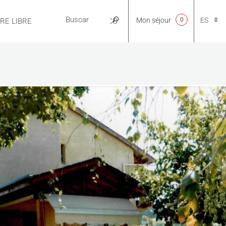
Mon séjour
0
ES
IRE LIBRE
PRÁCTICO
CA
NL
EN
FR