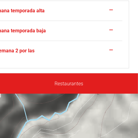
—
ana temporada alta
—
ana temporada baja
—
semana 2 por las
Restaurantes