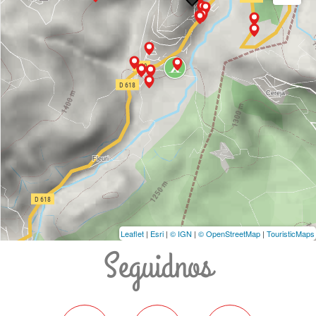
Leaflet
|
Esri
|
© IGN
|
© OpenStreetMap
|
TouristicMaps
Seguidnos