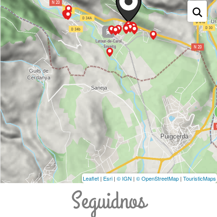
Leaflet
|
Esri
|
© IGN
|
© OpenStreetMap
|
TouristicMaps
Seguidnos