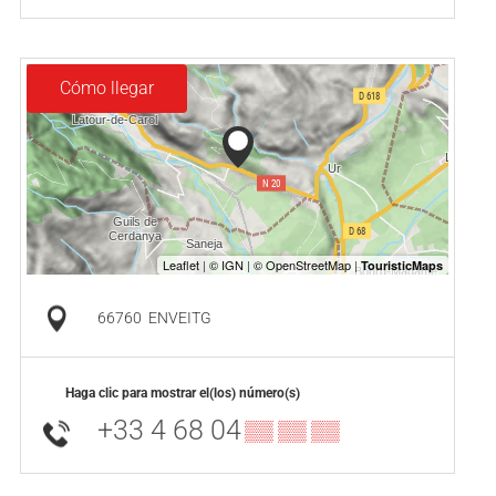
Cómo llegar
66760
ENVEITG
Haga clic para mostrar el(los) número(s)
+33 4 68 04
▒▒ ▒▒ ▒▒