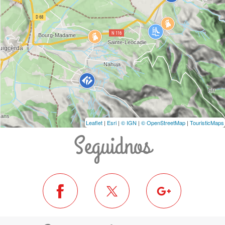
Leaflet
|
Esri
|
© IGN
|
© OpenStreetMap
|
TouristicMaps
Seguidnos