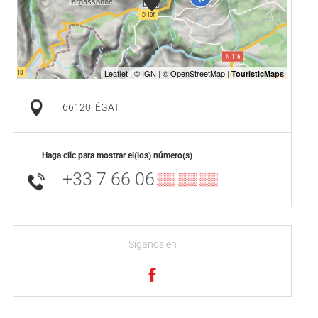
66120
ÉGAT
Haga clic para mostrar el(los) número(s)
+33 7 66 06
▒▒ ▒▒ ▒▒
Síganos en