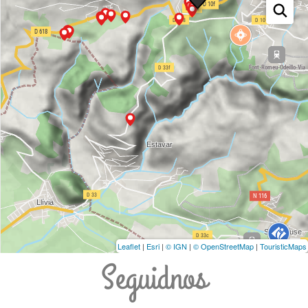
Leaflet
|
Esri
|
© IGN
|
© OpenStreetMap
|
TouristicMaps
Seguidnos