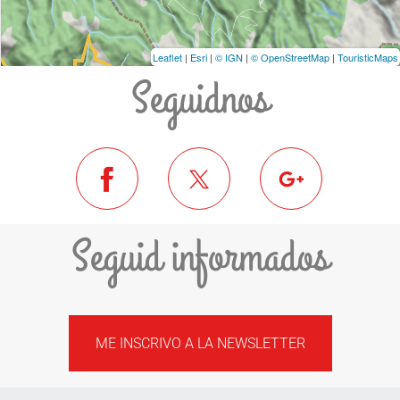
Leaflet
|
Esri
|
© IGN
|
© OpenStreetMap
|
TouristicMaps
Seguidnos
Seguid informados
ME INSCRIVO A LA NEWSLETTER