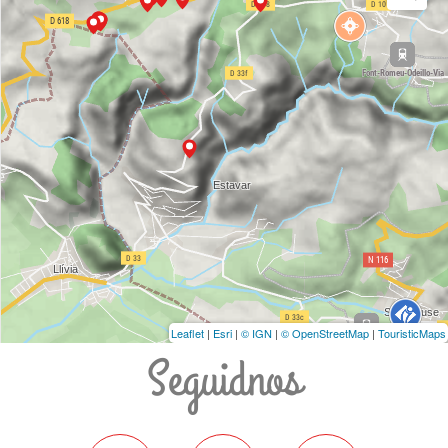
Leaflet
|
Esri
|
© IGN
|
© OpenStreetMap
|
TouristicMaps
Seguidnos