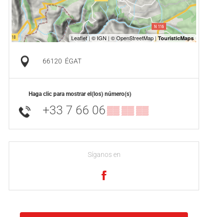
66120
ÉGAT
Haga clic para mostrar el(los) número(s)
+33 7 66 06
▒▒ ▒▒ ▒▒
Síganos en