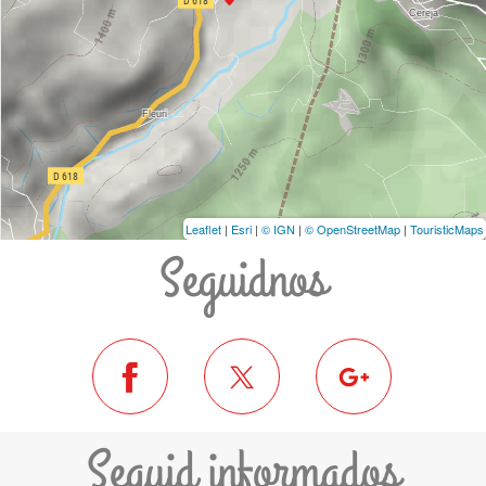
Leaflet
|
Esri
|
© IGN
|
© OpenStreetMap
|
TouristicMaps
Seguidnos
Seguid informados