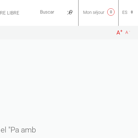
Mon séjour
0
ES
IRE LIBRE
PRÁCTICO
+
-
A
A
CA
NL
EN
FR
 el "Pa amb