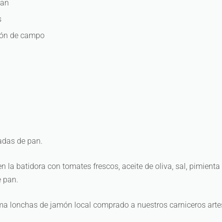
pan
s
món de campo
adas de pan.
n la batidora con tomates frescos, aceite de oliva, sal, pimienta 
 pan.
ma lonchas de jamón local comprado a nuestros carniceros arte