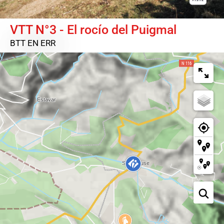
VTT N°3 - El rocío del Puigmal
BTT
EN ERR