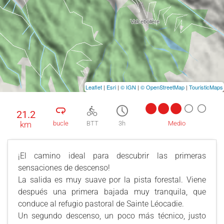
Leaflet
|
Esri
|
© IGN
|
© OpenStreetMap
|
TouristicMaps
21.2
km
bucle
BTT
3h
Medio
¡El camino ideal para descubrir las primeras
sensaciones de descenso!
La salida es muy suave por la pista forestal. Viene
después una primera bajada muy tranquila, que
conduce al refugio pastoral de Sainte Léocadie.
Un segundo descenso, un poco más técnico, justo