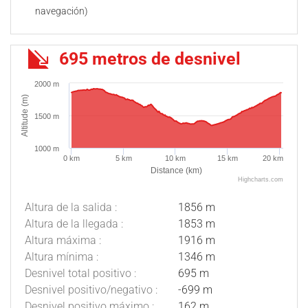
navegación)
695 metros de desnivel
2000 m
Altitude (m)
1500 m
1000 m
0 km
5 km
10 km
15 km
20 km
Distance (km)
Highcharts.com
Altura de la salida :
1856 m
Altura de la llegada :
1853 m
Altura máxima :
1916 m
Altura mínima :
1346 m
Desnivel total positivo :
695 m
Desnivel positivo/negativo :
-699 m
Desnivel positivo máximo :
162 m