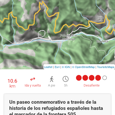
Leaflet
|
Esri
|
© IGN
|
© OpenStreetMap
|
TouristicMaps
10.6
km
Ida y vuelta
A pie
5h
Desafiente
Un paseo conmemorativo a través de la
historia de los refugiados españoles hasta
el marcador de la frontera 505.