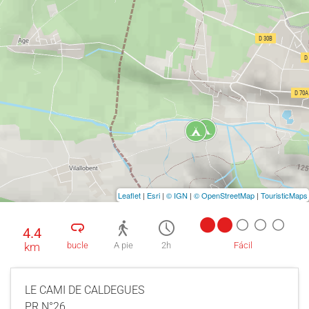
Leaflet
|
Esri
|
© IGN
|
© OpenStreetMap
|
TouristicMaps
4.4
km
bucle
A pie
2h
Fácil
LE CAMI DE CALDEGUES
PR N°26