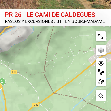
PR 26 - LE CAMI DE CALDEGUES
PASEOS Y EXCURSIONES , BTT
EN BOURG-MADAME