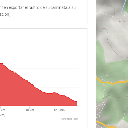
ten exportar el rastro de su caminata a su
ación)
5 km
10 km
12.5 km
(km)
Highcharts.com