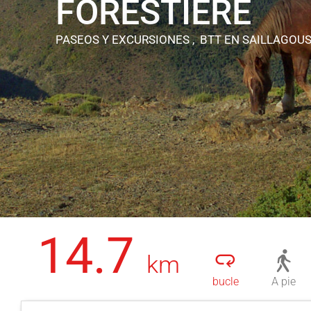
FORESTIÈRE
PASEOS Y EXCURSIONES , BTT
EN SAILLAGOU
14.7
km
bucle
A pie