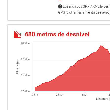
Los archivos GPX / KML le permi
GPS (u otra herramienta de naveg
680 metros de desnivel
2000 m
1750 m
Altitude (m)
1500 m
1250 m
0 km
2.5 km
5 km
7.
Distance 