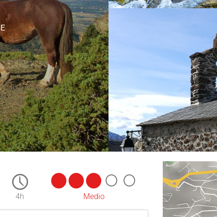
SE
4h
Medio