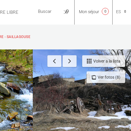
Mon séjour
0
ES
IRE LIBRE
PRÁCTICO
CA
ÈRE - SAILLAGOUSE
NL
Volver a la lista
Ver fotos (8)
EN
FR