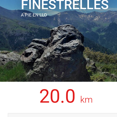
FINESTRELLES
A PIE
EN LLO
20.0
km