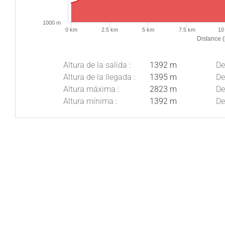
1000 m
0 km
2.5 km
5 km
7.5 km
10
Distance 
Altura de la salida :
1392 m
De
Altura de la llegada :
1395 m
De
Altura máxima :
2823 m
De
Altura mínima :
1392 m
De