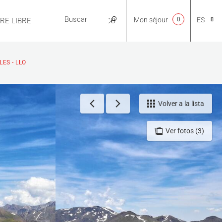
Mon séjour
0
ES
IRE LIBRE
PRÁCTICO
CA
LES - LLO
NL
Volver a la lista
Ver fotos (3)
EN
FR