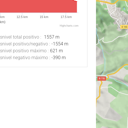
 km
12.5 km
15 km
17.5 km
(km)
Highcharts.com
snivel total positivo :
1557 m
snivel positivo/negativo :
-1554 m
snivel positivo máximo :
621 m
snivel negativo máximo :
-390 m