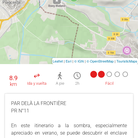
Leaflet
|
Esri
|
© IGN
|
© OpenStreetMap
|
TouristicMaps
8.9
km
Ida y vuelta
A pie
2h
Fácil
PAR DELÀ LA FRONTIÈRE
PR N°11
En este itinerario a la sombra, especialmente
apreciado en verano, se puede descubrir el enclave