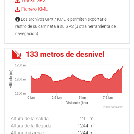
Tracks GPX
Fichero KML
Los archivos GPX / KML le permiten exportar el
rastro de su caminata a su GPS (u otra herramienta de
navegación)
133 metros de desnivel
1250 m
Altitude (m)
1200 m
1150 m
0 km
2.5 km
5 km
7.5 km
Distance (km)
Highcharts.com
Altura de la salida :
1211 m
Altura de la llegada :
1244 m
Altura máxima :
1244 m