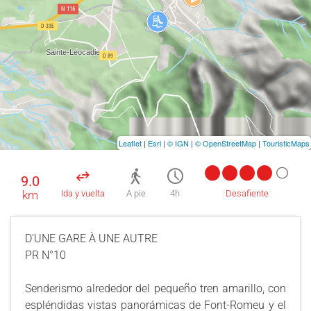
Leaflet
|
Esri
|
© IGN
|
© OpenStreetMap
|
TouristicMaps
9.0
km
Ida y vuelta
A pie
4h
Desafiente
D’UNE GARE À UNE AUTRE
PR N°10
Senderismo alrededor del pequeño tren amarillo, con
espléndidas vistas panorámicas de Font-Romeu y el