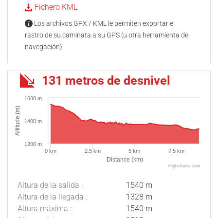
Fichero KML
Los archivos GPX / KML le permiten exportar el
rastro de su caminata a su GPS (u otra herramienta de
navegación)
131 metros de desnivel
1600 m
Altitude (m)
1400 m
1200 m
0 km
2.5 km
5 km
7.5 km
Distance (km)
Highcharts.com
Altura de la salida :
1540 m
Altura de la llegada :
1328 m
Altura máxima :
1540 m