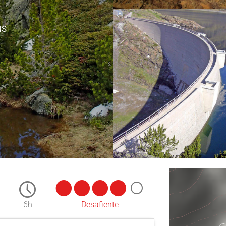
NS
6h
Desafiente