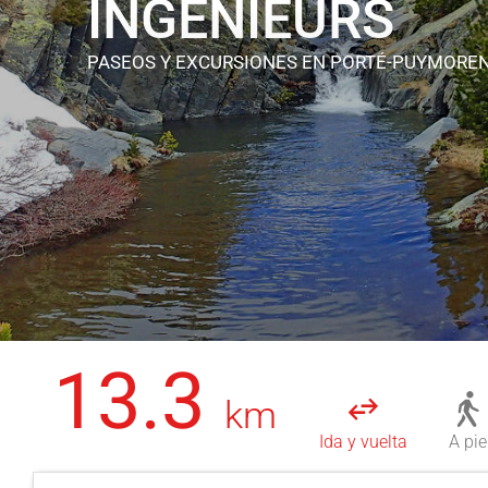
INGÉNIEURS
PASEOS Y EXCURSIONES
EN PORTÉ-PUYMORE
13.3
km
Ida y vuelta
A pie