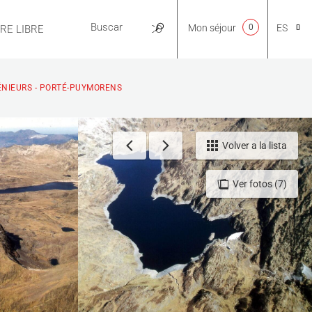
Mon séjour
0
ES
IRE LIBRE
PRÁCTICO
CA
GÉNIEURS - PORTÉ-PUYMORENS
NL
Volver a la lista
Ver fotos (7)
EN
FR