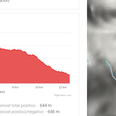
ación)
8 km
10 km
12 km
(km)
Highcharts.com
snivel total positivo :
644 m
snivel positivo/negativo :
-646 m