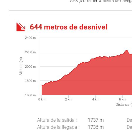
GPS (u otra herramienta de naveg
644 metros de desnivel
2400 m
2200 m
Altitude (m)
2000 m
1800 m
1600 m
0 km
2 km
4 km
6 km
Distance 
Altura de la salida :
1737 m
De
Altura de la llegada :
1736 m
De