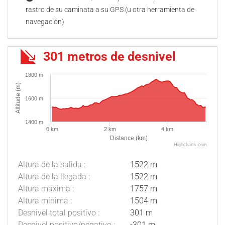
rastro de su caminata a su GPS (u otra herramienta de
navegación)
301 metros de desnivel
1800 m
Altitude (m)
1600 m
1400 m
0 km
2 km
4 km
Distance (km)
Highcharts.com
Altura de la salida :
1522 m
Altura de la llegada :
1522 m
Altura máxima :
1757 m
Altura mínima :
1504 m
Desnivel total positivo :
301 m
Desnivel positivo/negativo :
-301 m