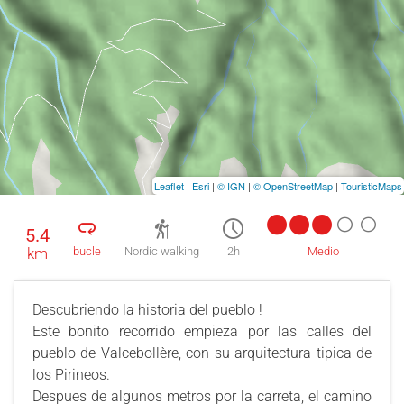
Leaflet
|
Esri
|
© IGN
|
© OpenStreetMap
|
TouristicMaps
5.4
km
bucle
Nordic walking
2h
Medio
Descubriendo la historia del pueblo !
Este bonito recorrido empieza por las calles del
pueblo de Valcebollère, con su arquitectura tipica de
los Pirineos.
Despues de algunos metros por la carreta, el camino