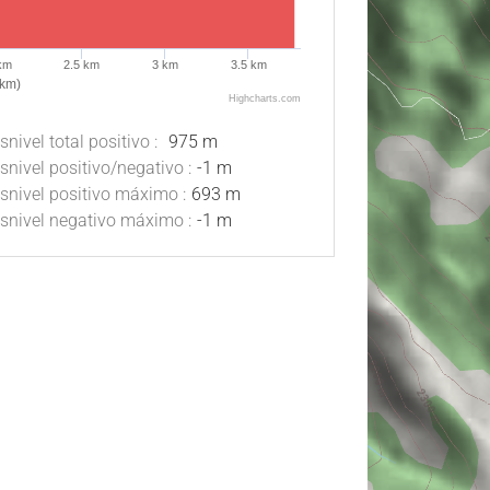
km
2.5 km
3 km
3.5 km
(km)
Highcharts.com
snivel total positivo :
975 m
snivel positivo/negativo :
-1 m
snivel positivo máximo :
693 m
snivel negativo máximo :
-1 m