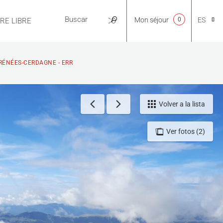
Mon séjour
0
ES
IRE LIBRE
PRÁCTICO
CA
RÉNÉES-CERDAGNE - ERR
NL
Volver a la lista
Ver fotos (2)
EN
FR