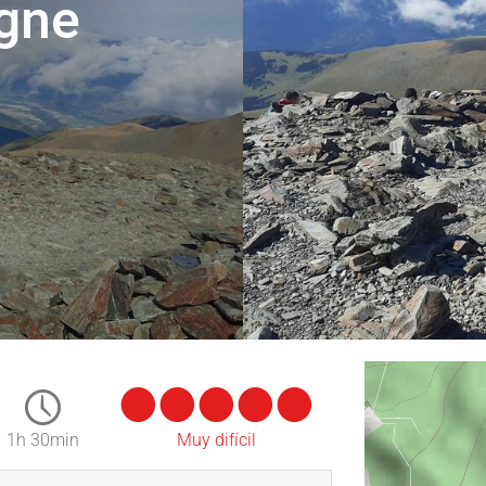
gne
1h 30min
Muy difícil