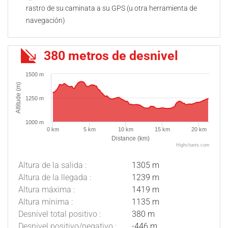
rastro de su caminata a su GPS (u otra herramienta de
navegación)
380 metros de desnivel
1500 m
Altitude (m)
1250 m
1000 m
0 km
5 km
10 km
15 km
20 km
Distance (km)
Highcharts.com
Altura de la salida :
1305 m
Altura de la llegada :
1239 m
Altura máxima :
1419 m
Altura mínima :
1135 m
Desnivel total positivo :
380 m
Desnivel positivo/negativo :
-446 m