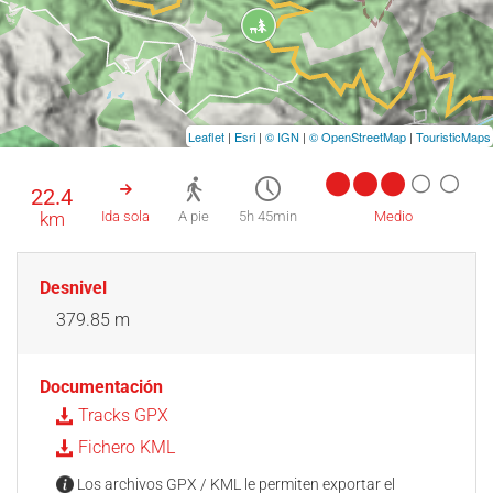
Leaflet
|
Esri
|
© IGN
|
© OpenStreetMap
|
TouristicMaps
22.4
km
Ida sola
A pie
5h 45min
Medio
Desnivel
379.85 m
Documentación
Tracks GPX
Fichero KML
Los archivos GPX / KML le permiten exportar el