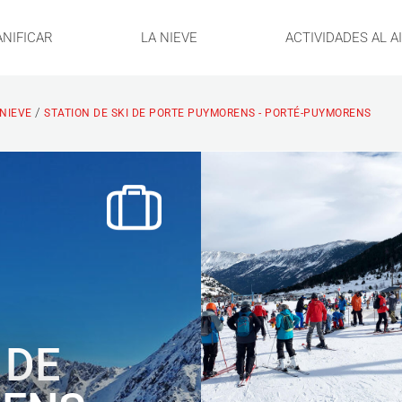
ANIFICAR
LA NIEVE
ACTIVIDADES AL A
/
 NIEVE
STATION DE SKI DE PORTE PUYMORENS - PORTÉ-PUYMORENS
 DE