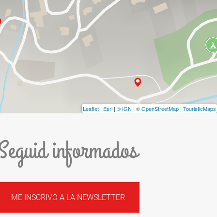
Leaflet
|
Esri
|
© IGN
|
© OpenStreetMap
|
TouristicMaps
Seguid informados
ME INSCRIVO A LA NEWSLETTER