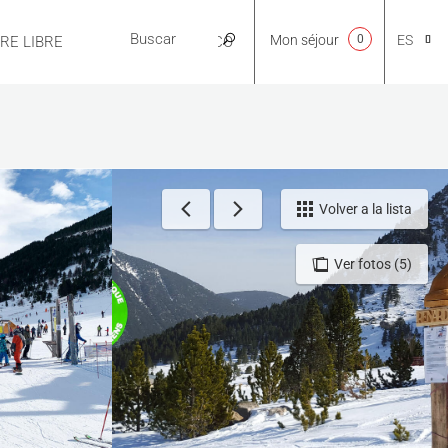
Mon séjour
0
ES
IRE LIBRE
PRÁCTICO
CA
NL
Volver a la lista
Ver fotos (5)
EN
FR