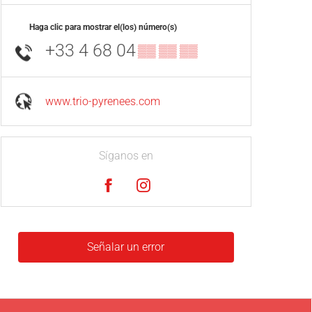
Haga clic para mostrar el(los) número(s)
+33 4 68 04
▒▒ ▒▒ ▒▒
www.trio-pyrenees.com
Síganos en
Señalar un error