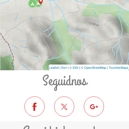
Leaflet
|
Esri
|
© IGN
|
© OpenStreetMap
|
TouristicMaps
Seguidnos