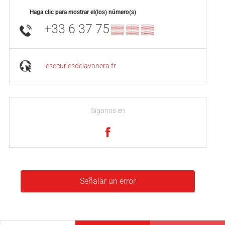
Haga clic para mostrar el(los) número(s)
+33 6 37 75
▒▒ ▒▒ ▒▒
lesecuriesdelavanera.fr
Síganos en
Señalar un error