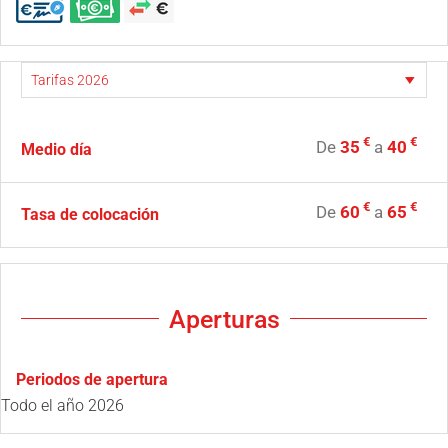
€
€
De
35
a
40
Medio día
€
€
De
60
a
65
Tasa de colocación
Aperturas
Periodos de apertura
Todo el año 2026