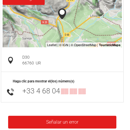
D30
66760
UR
Haga clic para mostrar el(los) número(s)
+33 4 68 04
▒▒ ▒▒ ▒▒
Señalar un error