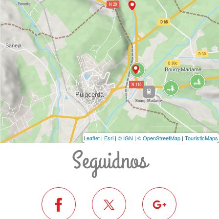
Leaflet
|
Esri
|
© IGN
|
© OpenStreetMap
|
TouristicMaps
Seguidnos