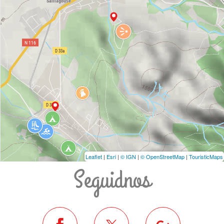
Leaflet
|
Esri
|
© IGN
|
© OpenStreetMap
|
TouristicMaps
Seguidnos