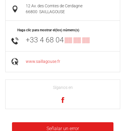
12 Av. des Comtes de Cerdagne
66800
SAILLAGOUSE
Haga clic para mostrar el(los) número(s)
+33 4 68 04
▒▒ ▒▒ ▒▒
www.saillagouse.fr
Síganos en
Señalar un error