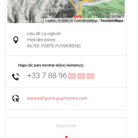
Lieu dit La vignole
Pied des pistes
66760
PORTÉ-PUYMORENS
Haga clic para mostrar el(los) número(s)
+33 7 88 96
▒▒ ▒▒ ▒▒
www.esf-porte-puymorens.com
Síganos en