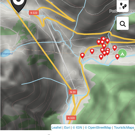
Leaflet
|
Esri
|
© IGN
|
© OpenStreetMap
|
TouristicMaps