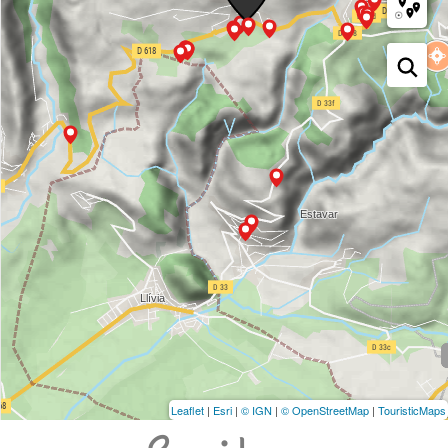
Leaflet
|
Esri
|
© IGN
|
© OpenStreetMap
|
TouristicMaps