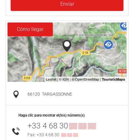
Enviar
Cómo llegar
66120
TARGASSONNE
Haga clic para mostrar el(los) número(s)
+33 4 68 30
▒▒ ▒▒ ▒▒
Fax: +33 4 68 30
▒▒ ▒▒ ▒▒