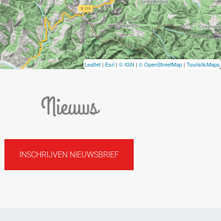
Leaflet
|
Esri
|
© IGN
|
© OpenStreetMap
|
TouristicMaps
Nieuws
INSCHRIJVEN NIEUWSBRIEF