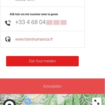
Klik hier om het nummer weer te geven
+33 4 68 04
▒▒ ▒▒ ▒▒
www.transhumancia.fr
Een fout melden
Activiteiten