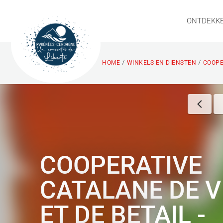
ONTDEKK
/
/
HOME
WINKELS EN DIENSTEN
COOPE
COOPERATIVE
CATALANE DE V
ET DE BETAIL -