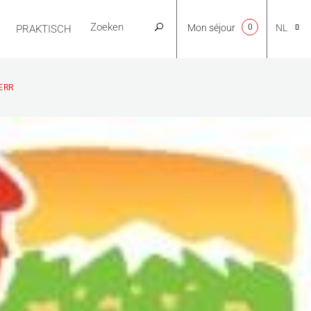
Mon séjour
0
NL
PRAKTISCH
CA
ERR
EN
FR
ES