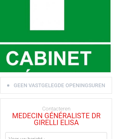
GEEN VASTGELEGDE OPENINGSUREN
Contacteren
MEDECIN GÉNÉRALISTE DR
GIRELLI ELISA