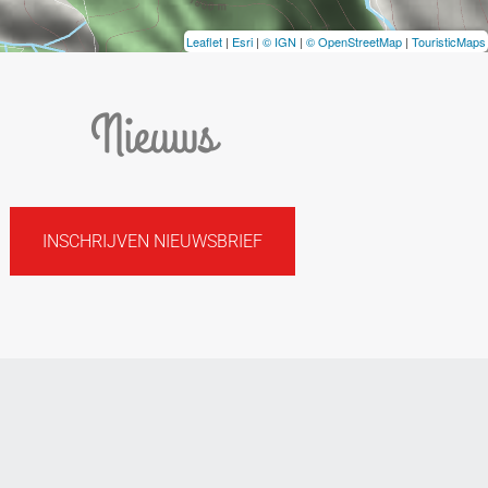
Leaflet
|
Esri
|
© IGN
|
© OpenStreetMap
|
TouristicMaps
Nieuws
INSCHRIJVEN NIEUWSBRIEF