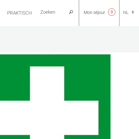
Mon séjour
0
NL
PRAKTISCH
CA
EN
FR
ES