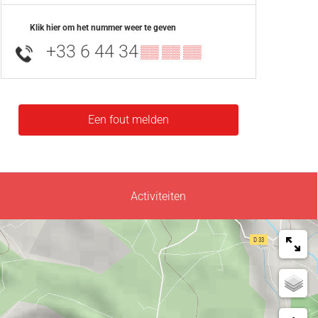
Klik hier om het nummer weer te geven
+33 6 44 34
▒▒ ▒▒ ▒▒
Een fout melden
Activiteiten