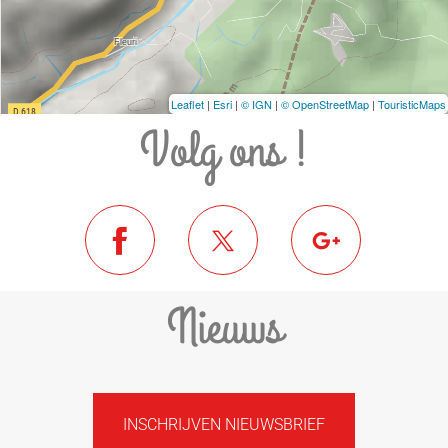
Leaflet
|
Esri
|
© IGN
|
© OpenStreetMap
|
TouristicMaps
Volg ons !
Nieuws
INSCHRIJVEN NIEUWSBRIEF