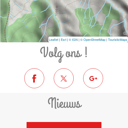
Leaflet
|
Esri
|
© IGN
|
© OpenStreetMap
|
TouristicMaps
Volg ons !
Nieuws