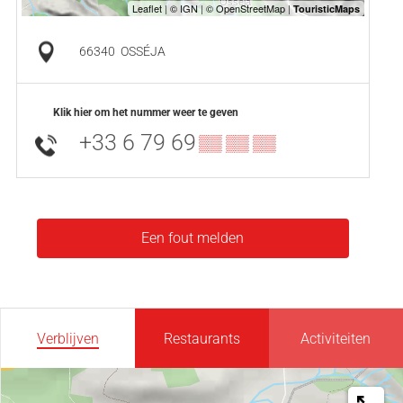
66340
OSSÉJA
Klik hier om het nummer weer te geven
+33 6 79 69
▒▒ ▒▒ ▒▒
Een fout melden
Verblijven
Restaurants
Activiteiten