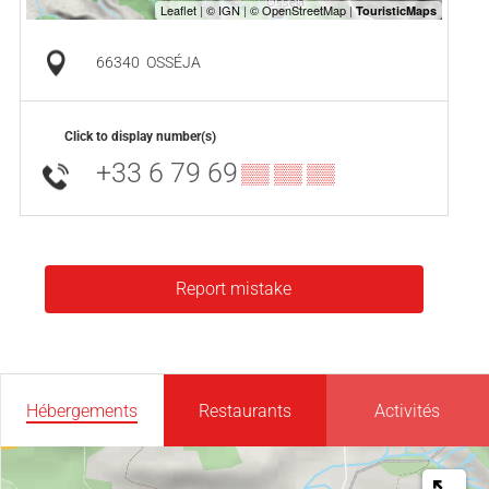
66340
OSSÉJA
Click to display number(s)
+33 6 79 69
▒▒ ▒▒ ▒▒
Report mistake
Hébergements
Restaurants
Activités