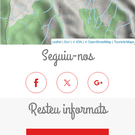
Leaflet
|
Esri
|
© IGN
|
© OpenStreetMap
|
TouristicMaps
Seguiu-nos
Resteu informats