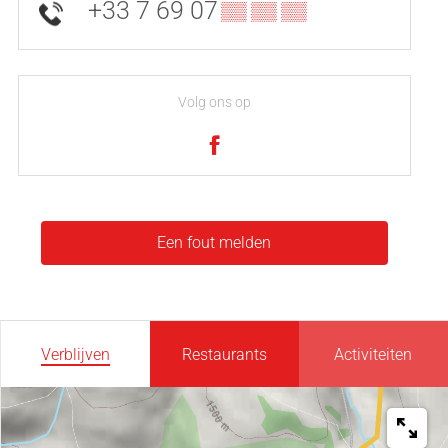
+33 7 69 07
▒▒ ▒▒ ▒▒
Volg ons op
Een fout melden
Verblijven
Restaurants
Activiteiten