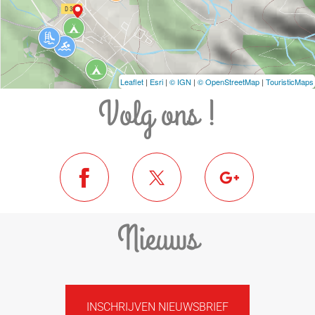
Leaflet
|
Esri
|
© IGN
|
© OpenStreetMap
|
TouristicMaps
Volg ons !
Nieuws
INSCHRIJVEN NIEUWSBRIEF