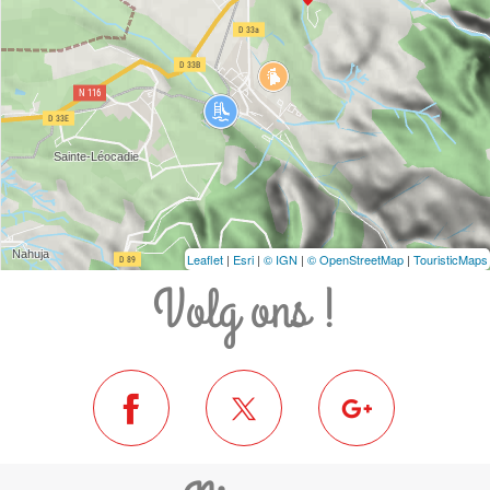
Leaflet
|
Esri
|
© IGN
|
© OpenStreetMap
|
TouristicMaps
Volg ons !