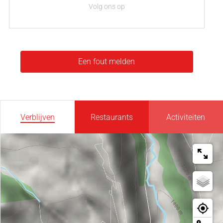
Volg ons op
Een fout melden
Verblijven
Restaurants
Activiteiten