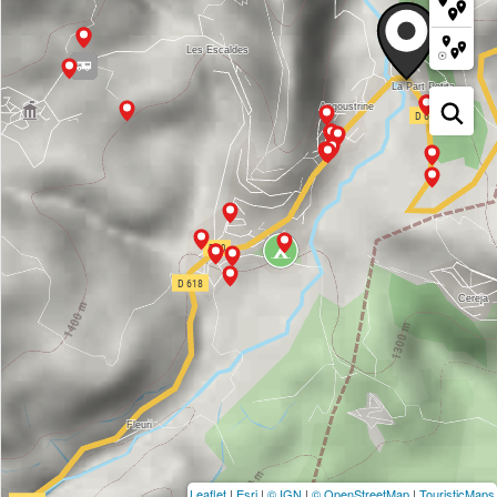
Leaflet
|
Esri
|
© IGN
|
© OpenStreetMap
|
TouristicMaps